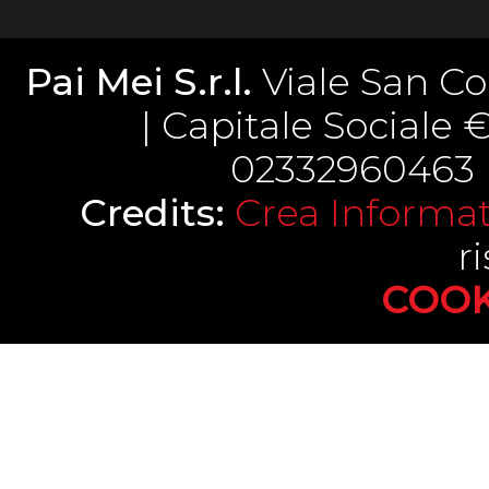
Pai Mei S.r.l.
Viale San Co
| Capitale Sociale € 
02332960463 |
Credits:
Crea Informati
ri
COOK