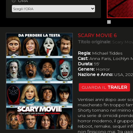
ORA
SCARY MOVIE 6
Titolo originale:
Scary Mov
Regia:
Michael Tiddes
Cast:
Anna Faris, Lochlyn 
Durata:
95'
Genere:
Horror
Nazione e Anno:
USA, 20
GUARDA IL
TRAILER
Ventisei anni dopo aver sc
mascherato fin troppo fami
Shorty tornano nel mirino 
una serie di omicidi prende
horror moderno, il gruppo s
reboot, remake, sequel infini
non finiscono mai. Tra gag 