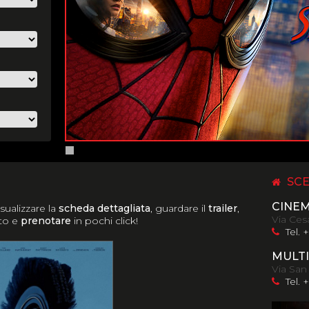
SCE
CINE
isualizzare la
scheda dettagliata
, guardare il
trailer
,
Via Cesa
ato e
prenotare
in pochi click!
Tel. 
MULTI
Via San
Tel. 