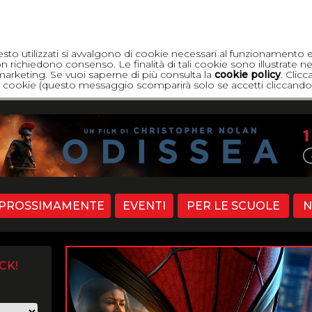
esto utilizzati si avvalgono di cookie necessari al funzionamento 
 richiedono consenso. Le finalità di tali cookie sono illustrate ne
di marketing. Se vuoi saperne di più consulta la
cookie policy
. Clic
dei cookie (questo messaggio scomparirà solo se accetti cliccando 
PROSSIMAMENTE
EVENTI
PER LE SCUOLE
N
CK!