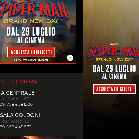
GLI IL CINEMA
MA CENTRALE
re Battisti, 67
+39 0584.581226
SALA GOLDONI
 Francesco, 124
+39 0584.49832