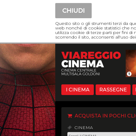
CHIUDI
Questo sito o gli strumenti terzi da qu
web nonché di cookie statistici che non
utilizza cookie di terze parti per fini 
scorrendo il sito, acconsenti all'uso 
I CINEMA
RASSEGNE
ACQUISTA IN POCHI CLI
CINEMA