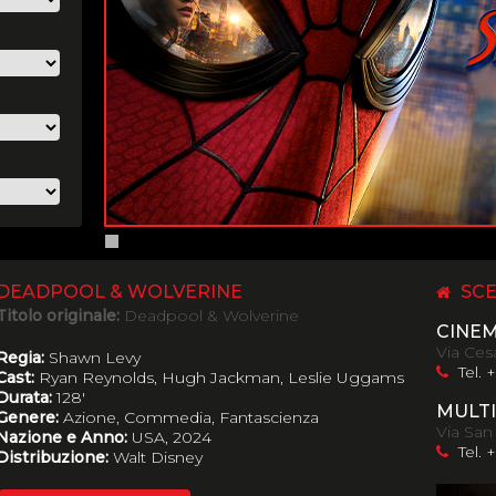
DEADPOOL & WOLVERINE
SCE
Titolo originale:
Deadpool & Wolverine
CINE
Via Cesa
Regia:
Shawn Levy
Tel. 
Cast:
Ryan Reynolds, Hugh Jackman, Leslie Uggams
Durata:
128'
MULTI
Genere:
Azione, Commedia, Fantascienza
Via San
Nazione e Anno:
USA, 2024
Tel. 
Distribuzione:
Walt Disney