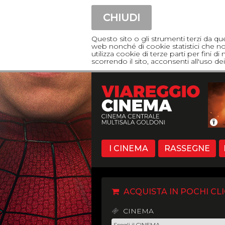
CHIUDI
Questo sito o gli strumenti terzi da qu
web nonché di cookie statistici che non
utilizza cookie di terze parti per fini 
scorrendo il sito, acconsenti all'uso 
I CINEMA
RASSEGNE
ACQUISTA IN POCHI CLI
CINEMA