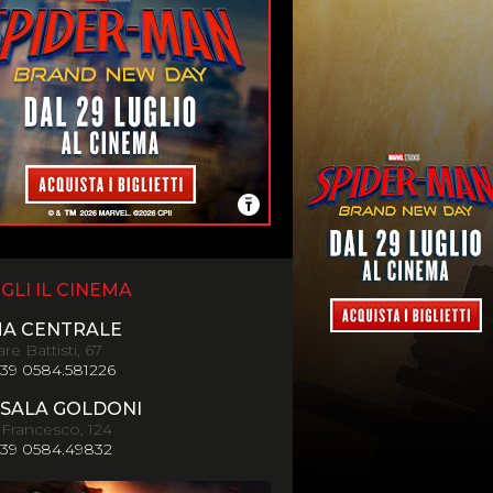
GLI IL CINEMA
MA CENTRALE
re Battisti, 67
+39 0584.581226
SALA GOLDONI
 Francesco, 124
+39 0584.49832