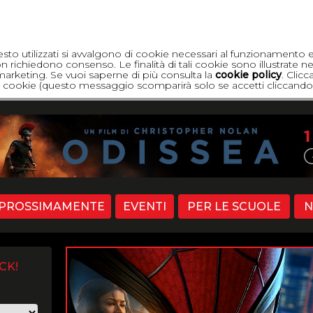
esto utilizzati si avvalgono di cookie necessari al funzionamento 
 richiedono consenso. Le finalità di tali cookie sono illustrate ne
di marketing. Se vuoi saperne di più consulta la
cookie policy
. Clic
dei cookie (questo messaggio scomparirà solo se accetti cliccando 
PROSSIMAMENTE
EVENTI
PER LE SCUOLE
N
CK!