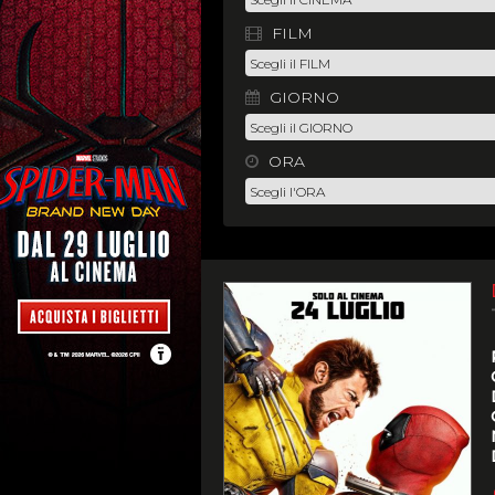
FILM
GIORNO
ORA