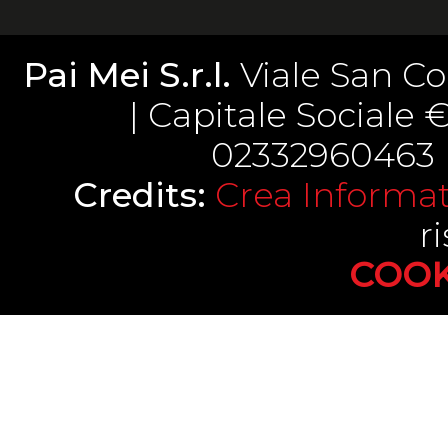
Pai Mei S.r.l.
Viale San Co
| Capitale Sociale € 
02332960463 |
Credits:
Crea Informati
ri
COOK