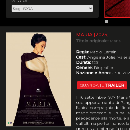
ORA
MARIA [2025]
Titolo originale:
Maria
Regia:
Pablo Larrain
Cast:
Angelina Jolie, Vale
Durata:
125'
Genere:
Biografico
Nazione e Anno:
USA, 20
GUARDA IL
TRAILER
Il 16 settembre 1977 Maria 
suo appartamento di Parigi
l'unica compagnia dei fidat
maggiordomo, e Bruna, la 
precedente alla morte, e a 
dall'ultima performance, la
greco-statunitense fa i con