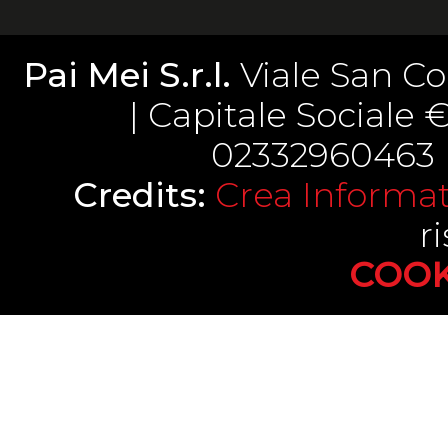
Pai Mei S.r.l.
Viale San Co
| Capitale Sociale € 
02332960463 |
Credits:
Crea Informati
ri
COOK