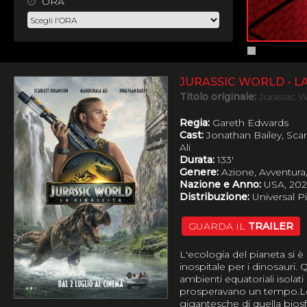
ORA
JURASSIC WORLD - L
Titolo originale:
Jurassic W
Regia:
Gareth Edwards
Cast:
Jonathan Bailey, Sca
Ali
Durata:
133'
Genere:
Azione, Avventura
Nazione e Anno:
USA, 202
Distribuzione:
Universal Pi
GUARDA IL
TRAILER
L'ecologia del pianeta si è
inospitale per i dinosauri. Q
ambienti equatoriali isolati s
prosperavano un tempo.Le 
gigantesche di quella bios