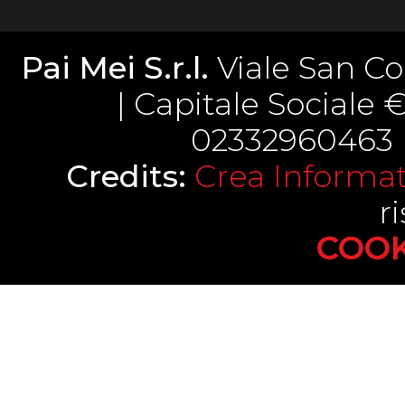
Pai Mei S.r.l.
Viale San Co
| Capitale Sociale € 
02332960463 |
Credits:
Crea Informati
ri
COOK