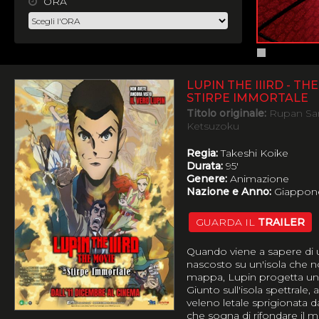
ORA
LUPIN THE IIIRD - TH
STIRPE IMMORTALE
Titolo originale:
Rupan San
Ketsuzoku
Regia:
Takeshi Koike
Durata:
95'
Genere:
Animazione
Nazione e Anno:
Giappone
GUARDA IL
TRAILER
Quando viene a sapere di 
nascosto su un'isola che 
mappa, Lupin progetta un
Giunto sull'isola spettrale,
veleno letale sprigionata
che sogna di rifondare il 