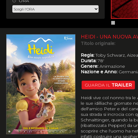
ORA
HEIDI - UNA NUOVA 
Titolo originale:
Regia:
Toby Schwarz, Aizea
Durata:
78'
Genere:
Animazione
Nazione e Anno:
Germania
GUARDA IL
TRAILER
Heidi vive col nonno tra le 
le sue idilliache giornate 
dell'amico Peter e del ca
sua strada si incrocia con q
Schnaittinger, quando la b
(ribattezzata Pepper) da un
scoprire che l'uomo ha nef
infatti costruire una seghe