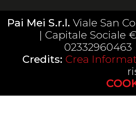
Pai Mei S.r.l.
Viale San Co
| Capitale Sociale € 
02332960463 |
Credits:
Crea Informati
ri
COOK